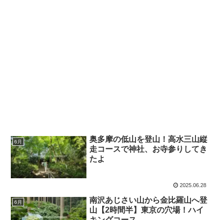
奥多摩の低山を登山！高水三山縦
6月
走コースで神社、お寺参りしてき
たよ
2025.06.28
南沢あじさい山から金比羅山へ登
6月
山【2時間半】東京の穴場！ハイ
キングコース