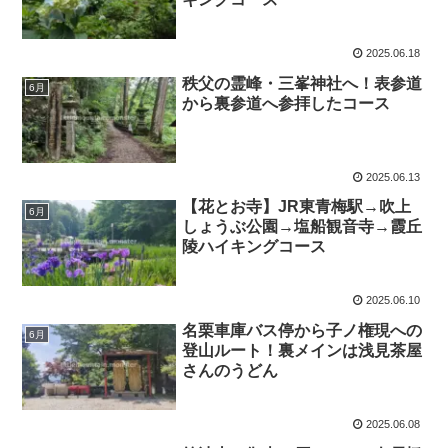
2025.06.18
秩父の霊峰・三峯神社へ！表参道
6月
から裏参道へ参拝したコース
2025.06.13
【花とお寺】JR東青梅駅→吹上
6月
しょうぶ公園→塩船観音寺→霞丘
陵ハイキングコース
2025.06.10
名栗車庫バス停から子ノ権現への
6月
登山ルート！裏メインは浅見茶屋
さんのうどん
2025.06.08