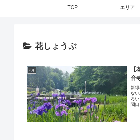
TOP
エリア
花しょうぶ
【
6月
音
新緑
ない
ろい
関口