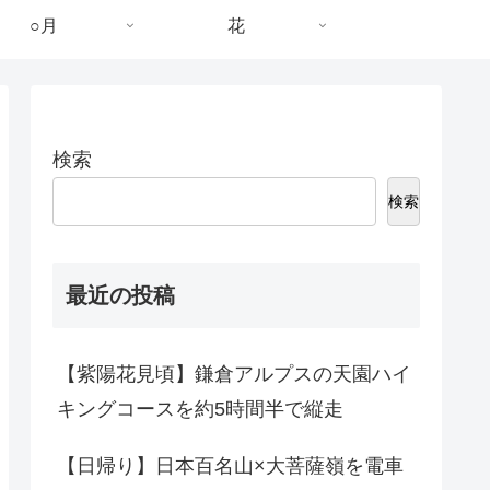
○月
花
検索
検索
最近の投稿
【紫陽花見頃】鎌倉アルプスの天園ハイ
キングコースを約5時間半で縦走
【日帰り】日本百名山×大菩薩嶺を電車