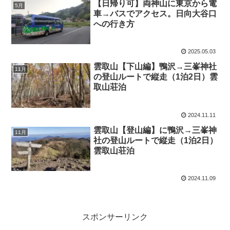
【日帰り可】両神山に東京から電
5月
車→バスでアクセス。日向大谷口
への行き方
2025.05.03
雲取山【下山編】鴨沢→三峯神社
11月
の登山ルートで縦走（1泊2日）雲
取山荘泊
2024.11.11
雲取山【登山編】に鴨沢→三峯神
11月
社の登山ルートで縦走（1泊2日）
雲取山荘泊
2024.11.09
スポンサーリンク