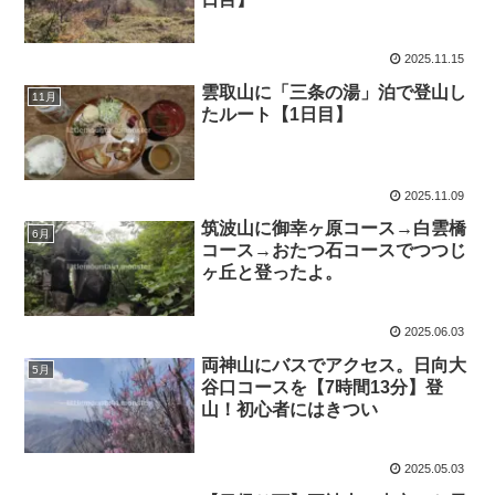
2025.11.15
雲取山に「三条の湯」泊で登山し
11月
たルート【1日目】
2025.11.09
筑波山に御幸ヶ原コース→白雲橋
6月
コース→おたつ石コースでつつじ
ヶ丘と登ったよ。
2025.06.03
両神山にバスでアクセス。日向大
5月
谷口コースを【7時間13分】登
山！初心者にはきつい
2025.05.03