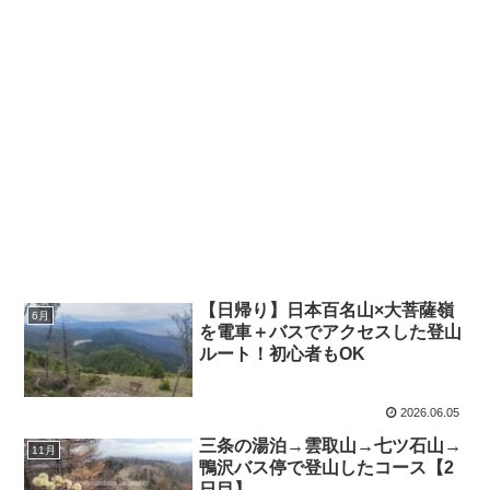
【日帰り】日本百名山×大菩薩嶺
6月
を電車＋バスでアクセスした登山
ルート！初心者もOK
2026.06.05
三条の湯泊→雲取山→七ツ石山→
11月
鴨沢バス停で登山したコース【2
日目】