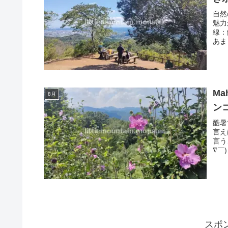
自然
魅力
線：
あま
M
8月
ン
酷暑
言え
言う
∇￣
スポ