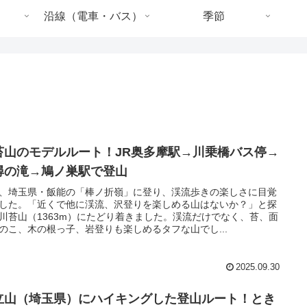
沿線（電車・バス）
季節
苔山のモデルルート！JR奥多摩駅→川乗橋バス停→
尋の滝→鳩ノ巣駅で登山
、埼玉県・飯能の「棒ノ折嶺」に登り、渓流歩きの楽しさに目覚
した。「近くで他に渓流、沢登りを楽しめる山はないか？」と探
川苔山（1363m）にたどり着きました。渓流だけでなく、苔、面
のこ、木の根っ子、岩登りも楽しめるタフな山でし...
2025.09.30
立山（埼玉県）にハイキングした登山ルート！とき