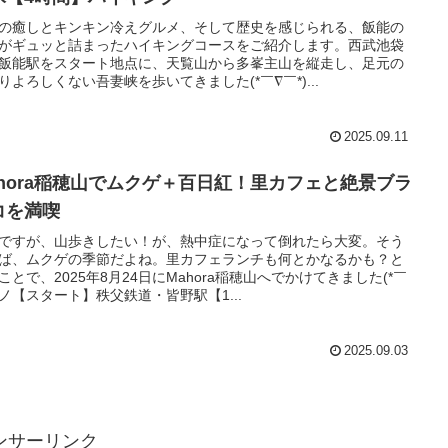
の癒しとキンキン冷えグルメ、そして歴史を感じられる、飯能の
がギュッと詰まったハイキングコースをご紹介します。西武池袋
飯能駅をスタート地点に、天覧山から多峯主山を縦走し、足元の
りよろしくない吾妻峡を歩いてきました(*￣∇￣*)...
2025.09.11
ahora稲穂山でムクゲ＋百日紅！里カフェと絶景ブラ
コを満喫
ですが、山歩きしたい！が、熱中症になって倒れたら大変。そう
ば、ムクゲの季節だよね。里カフェランチも何とかなるかも？と
ことで、2025年8月24日にMahora稲穂山へでかけてきました(*￣
)ノ【スタート】秩父鉄道・皆野駅【1...
2025.09.03
ンサーリンク