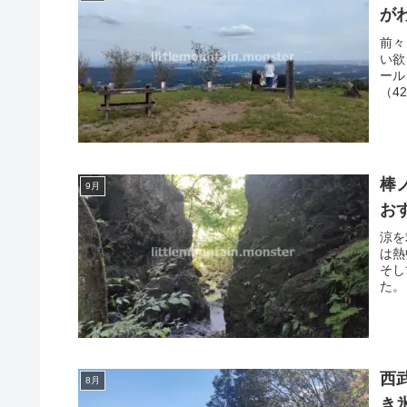
が
前々
い欲
ール
（4
棒
9月
お
涼を
は熱
そし
た。
西
8月
き