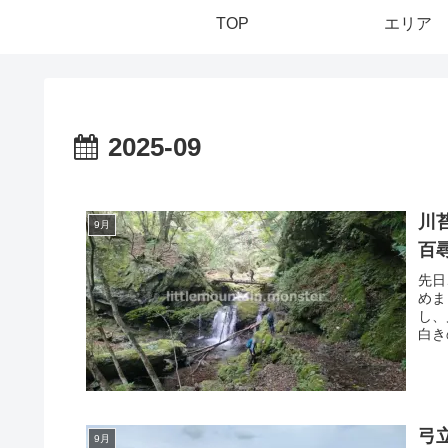
TOP
エリア
2025-09
川
9月
百
先日
めま
し、
白き
弓
9月