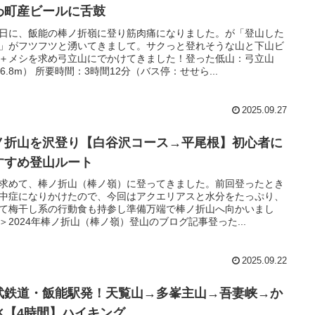
わ町産ビールに舌鼓
日に、飯能の棒ノ折嶺に登り筋肉痛になりました。が「登山した
」がフツフツと湧いてきまして。サクっと登れそうな山と下山ビ
＋メシを求め弓立山にでかけてきました！登った低山：弓立山
26.8m） 所要時間：3時間12分（バス停：せせら...
2025.09.27
ノ折山を沢登り【白谷沢コース→平尾根】初心者に
すすめ登山ルート
求めて、棒ノ折山（棒ノ嶺）に登ってきました。前回登ったとき
中症になりかけたので、今回はアクエリアスと水分をたっぷり、
て梅干し系の行動食も持参し準備万端で棒ノ折山へ向かいまし
＞2024年棒ノ折山（棒ノ嶺）登山のブログ記事登った...
2025.09.22
武鉄道・飯能駅発！天覧山→多峯主山→吾妻峡→か
氷【4時間】ハイキング