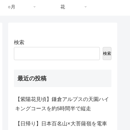
○月
花
検索
検索
最近の投稿
【紫陽花見頃】鎌倉アルプスの天園ハイ
キングコースを約5時間半で縦走
【日帰り】日本百名山×大菩薩嶺を電車