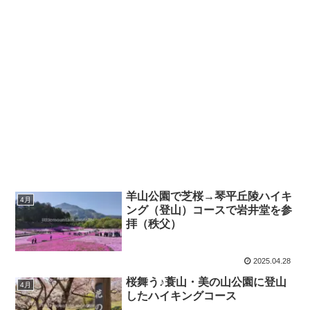
羊山公園で芝桜→琴平丘陵ハイキ
4月
ング（登山）コースで岩井堂を参
拝（秩父）
2025.04.28
桜舞う♪蓑山・美の山公園に登山
4月
したハイキングコース