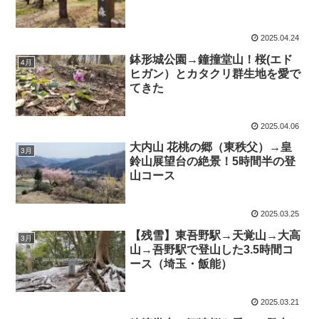
2025.04.24
鉢形城公園→鐘撞堂山！桜(エド
4月
ヒガン）とカタクリ群生地を愛で
てきた
2025.04.06
大内山 花桃の郷（東秩父）→皇
3月
鈴山展望台の絶景！5時間半の登
山コース
2025.03.25
【残雪】東吾野駅→天覚山→大高
3月
山→吾野駅で登山した3.5時間コ
ース（埼玉・飯能）
2025.03.21