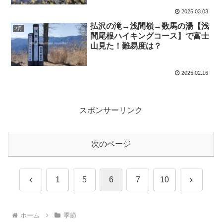
2025.03.03
払沢の滝→浅間嶺→数馬の湯【浅
2月
間尾根ハイキングコース】で富士
山見た！難易度は？
2025.02.16
スポンサーリンク
次のページ
前
次
1
5
6
7
10
へ
へ
ホーム
季節