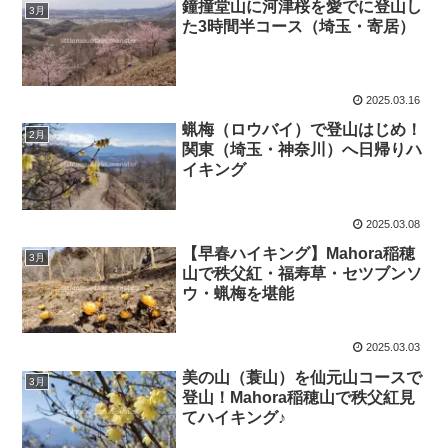
鐘撞堂山に河津桜を愛でに登山し
3月
た3時間半コース（埼玉・寄居）
2025.03.16
蝋梅（ロウバイ）で登山はじめ！
2月
関東（埼玉・神奈川）へ日帰りハ
イキング
2025.03.08
【早春ハイキング】Mahora稲穂
3月
山で秩父紅・福寿草・セツブンソ
ウ・蝋梅を堪能
2025.03.03
美の山（蓑山）を仙元山コースで
3月
登山！Mahora稲穂山で秩父紅見
てハイキング♪